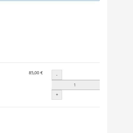
85,00 €
Menge
-
+