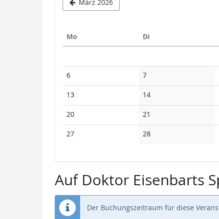
März 2026
Montag
Dienstag
Mo
Di
Kalender
Keine
Keine
6
7
Veranstaltungen
Veranstaltungen
Keine
Keine
13
14
Veranstaltungen
Veranstaltungen
Keine
Keine
20
21
Veranstaltungen
Veranstaltungen
Keine
Keine
27
28
Veranstaltungen
Veranstaltungen
Auf Doktor Eisenbarts 
Der Buchungszeitraum für diese Veranst