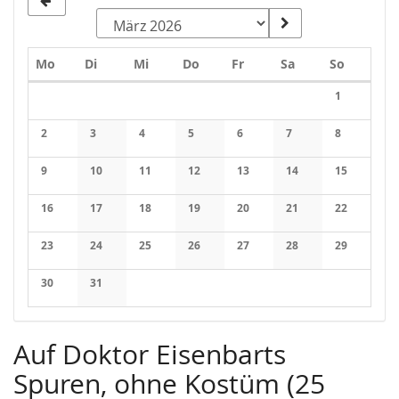
Montag
Dienstag
Mittwoch
Donnerstag
Freitag
Samstag
Sonntag
Mo
Di
Mi
Do
Fr
Sa
So
Kalender
1
Keine Veran
2
3
4
5
6
7
8
Keine Veranstaltungen
Keine Veranstaltungen
Keine Veranstaltungen
Keine Veranstaltungen
Keine Veranstaltungen
Keine Veranstaltung
Keine Veran
9
10
11
12
13
14
15
Keine Veranstaltungen
Keine Veranstaltungen
Keine Veranstaltungen
Keine Veranstaltungen
Keine Veranstaltungen
Keine Veranstaltung
Keine Veran
16
17
18
19
20
21
22
Keine Veranstaltungen
Keine Veranstaltungen
Keine Veranstaltungen
Keine Veranstaltungen
Keine Veranstaltungen
Keine Veranstaltung
Keine Veran
23
24
25
26
27
28
29
Keine Veranstaltungen
Keine Veranstaltungen
Keine Veranstaltungen
Keine Veranstaltungen
Keine Veranstaltungen
Keine Veranstaltung
Keine Veran
30
31
Keine Veranstaltungen
Keine Veranstaltungen
Auf Doktor Eisenbarts
Spuren, ohne Kostüm (25