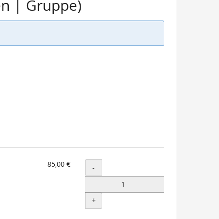
en | Gruppe)
85,00 €
Menge
-
+