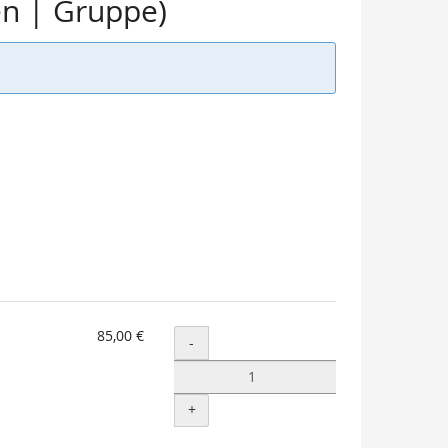
en | Gruppe)
85,00 €
Menge
-
+