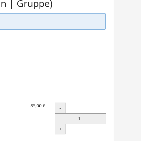
en | Gruppe)
85,00 €
Menge
-
+