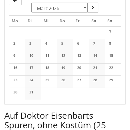
Montag
Dienstag
Mittwoch
Donnerstag
Freitag
Samstag
Sonntag
Mo
Di
Mi
Do
Fr
Sa
So
Kalender
1
Keine Veran
2
3
4
5
6
7
8
Keine Veranstaltungen
Keine Veranstaltungen
Keine Veranstaltungen
Keine Veranstaltungen
Keine Veranstaltungen
Keine Veranstaltung
Keine Veran
9
10
11
12
13
14
15
Keine Veranstaltungen
Keine Veranstaltungen
Keine Veranstaltungen
Keine Veranstaltungen
Keine Veranstaltungen
Keine Veranstaltung
Keine Veran
16
17
18
19
20
21
22
Keine Veranstaltungen
Keine Veranstaltungen
Keine Veranstaltungen
Keine Veranstaltungen
Keine Veranstaltungen
Keine Veranstaltung
Keine Veran
23
24
25
26
27
28
29
Keine Veranstaltungen
Keine Veranstaltungen
Keine Veranstaltungen
Keine Veranstaltungen
Keine Veranstaltungen
Keine Veranstaltung
Keine Veran
30
31
Keine Veranstaltungen
Keine Veranstaltungen
Auf Doktor Eisenbarts
Spuren, ohne Kostüm (25