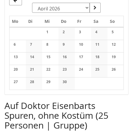
Montag
Dienstag
Mittwoch
Donnerstag
Freitag
Samstag
Sonntag
Mo
Di
Mi
Do
Fr
Sa
So
Kalender
1
2
3
4
5
Keine Veranstaltungen
Keine Veranstaltungen
Keine Veranstaltungen
Keine Veranstaltung
Keine Veran
6
7
8
9
10
11
12
Keine Veranstaltungen
Keine Veranstaltungen
Keine Veranstaltungen
Keine Veranstaltungen
Keine Veranstaltungen
Keine Veranstaltung
Keine Veran
13
14
15
16
17
18
19
Keine Veranstaltungen
Keine Veranstaltungen
Keine Veranstaltungen
Keine Veranstaltungen
Keine Veranstaltungen
Keine Veranstaltung
Keine Veran
20
21
22
23
24
25
26
Keine Veranstaltungen
Keine Veranstaltungen
Keine Veranstaltungen
Keine Veranstaltungen
Keine Veranstaltungen
Keine Veranstaltung
Keine Veran
27
28
29
30
Keine Veranstaltungen
Keine Veranstaltungen
Keine Veranstaltungen
Keine Veranstaltungen
Auf Doktor Eisenbarts
Spuren, ohne Kostüm (25
Personen | Gruppe)