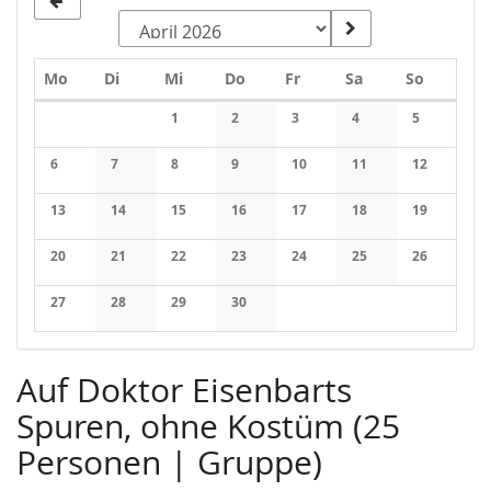
Montag
Dienstag
Mittwoch
Donnerstag
Freitag
Samstag
Sonntag
Mo
Di
Mi
Do
Fr
Sa
So
Kalender
1
2
3
4
5
Keine Veranstaltungen
Keine Veranstaltungen
Keine Veranstaltungen
Keine Veranstaltung
Keine Veran
6
7
8
9
10
11
12
Keine Veranstaltungen
Keine Veranstaltungen
Keine Veranstaltungen
Keine Veranstaltungen
Keine Veranstaltungen
Keine Veranstaltung
Keine Veran
13
14
15
16
17
18
19
Keine Veranstaltungen
Keine Veranstaltungen
Keine Veranstaltungen
Keine Veranstaltungen
Keine Veranstaltungen
Keine Veranstaltung
Keine Veran
20
21
22
23
24
25
26
Keine Veranstaltungen
Keine Veranstaltungen
Keine Veranstaltungen
Keine Veranstaltungen
Keine Veranstaltungen
Keine Veranstaltung
Keine Veran
27
28
29
30
Keine Veranstaltungen
Keine Veranstaltungen
Keine Veranstaltungen
Keine Veranstaltungen
Auf Doktor Eisenbarts
Spuren, ohne Kostüm (25
Personen | Gruppe)