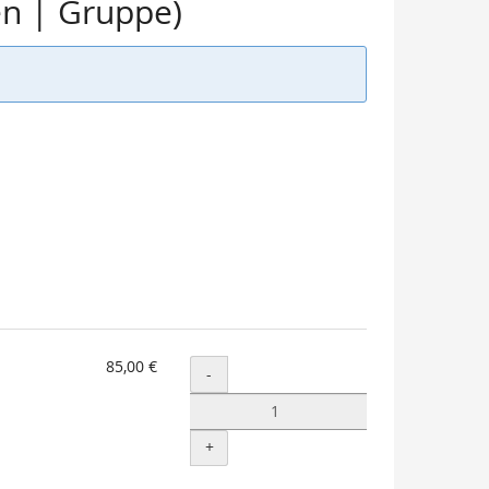
en | Gruppe)
85,00 €
Menge
-
+