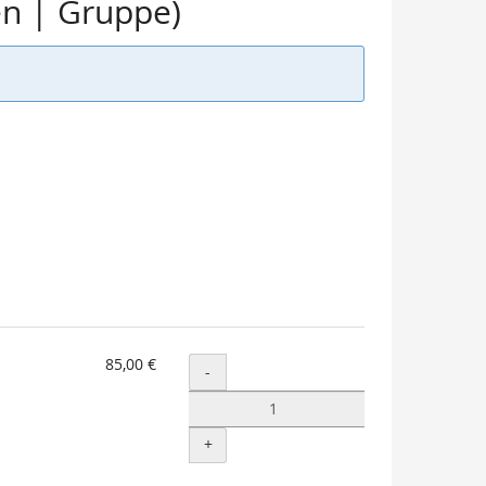
en | Gruppe)
85,00 €
Menge
-
+