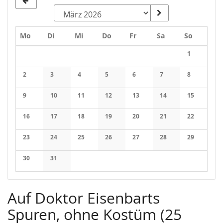
Montag
Dienstag
Mittwoch
Donnerstag
Freitag
Samstag
Sonntag
Mo
Di
Mi
Do
Fr
Sa
So
Kalender
1
Keine Veran
2
3
4
5
6
7
8
Keine Veranstaltungen
Keine Veranstaltungen
Keine Veranstaltungen
Keine Veranstaltungen
Keine Veranstaltungen
Keine Veranstaltung
Keine Veran
9
10
11
12
13
14
15
Keine Veranstaltungen
Keine Veranstaltungen
Keine Veranstaltungen
Keine Veranstaltungen
Keine Veranstaltungen
Keine Veranstaltung
Keine Veran
16
17
18
19
20
21
22
Keine Veranstaltungen
Keine Veranstaltungen
Keine Veranstaltungen
Keine Veranstaltungen
Keine Veranstaltungen
Keine Veranstaltung
Keine Veran
23
24
25
26
27
28
29
Keine Veranstaltungen
Keine Veranstaltungen
Keine Veranstaltungen
Keine Veranstaltungen
Keine Veranstaltungen
Keine Veranstaltung
Keine Veran
30
31
Keine Veranstaltungen
Keine Veranstaltungen
Auf Doktor Eisenbarts
Spuren, ohne Kostüm (25