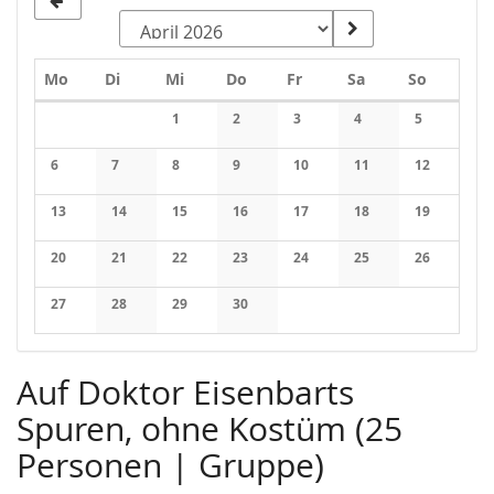
Montag
Dienstag
Mittwoch
Donnerstag
Freitag
Samstag
Sonntag
Mo
Di
Mi
Do
Fr
Sa
So
Kalender
1
2
3
4
5
Keine Veranstaltungen
Keine Veranstaltungen
Keine Veranstaltungen
Keine Veranstaltung
Keine Veran
6
7
8
9
10
11
12
Keine Veranstaltungen
Keine Veranstaltungen
Keine Veranstaltungen
Keine Veranstaltungen
Keine Veranstaltungen
Keine Veranstaltung
Keine Veran
13
14
15
16
17
18
19
Keine Veranstaltungen
Keine Veranstaltungen
Keine Veranstaltungen
Keine Veranstaltungen
Keine Veranstaltungen
Keine Veranstaltung
Keine Veran
20
21
22
23
24
25
26
Keine Veranstaltungen
Keine Veranstaltungen
Keine Veranstaltungen
Keine Veranstaltungen
Keine Veranstaltungen
Keine Veranstaltung
Keine Veran
27
28
29
30
Keine Veranstaltungen
Keine Veranstaltungen
Keine Veranstaltungen
Keine Veranstaltungen
Auf Doktor Eisenbarts
Spuren, ohne Kostüm (25
Personen | Gruppe)