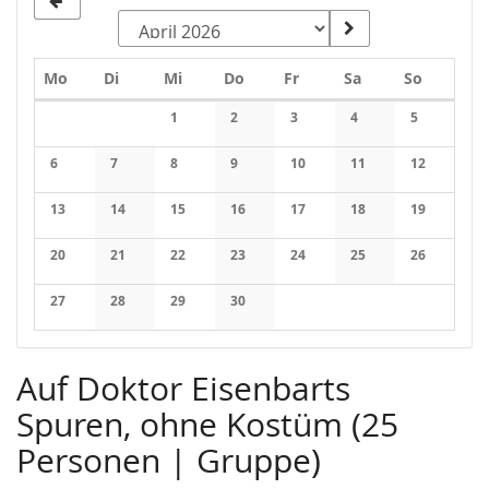
Montag
Dienstag
Mittwoch
Donnerstag
Freitag
Samstag
Sonntag
Mo
Di
Mi
Do
Fr
Sa
So
Kalender
1
2
3
4
5
Keine Veranstaltungen
Keine Veranstaltungen
Keine Veranstaltungen
Keine Veranstaltung
Keine Veran
6
7
8
9
10
11
12
Keine Veranstaltungen
Keine Veranstaltungen
Keine Veranstaltungen
Keine Veranstaltungen
Keine Veranstaltungen
Keine Veranstaltung
Keine Veran
13
14
15
16
17
18
19
Keine Veranstaltungen
Keine Veranstaltungen
Keine Veranstaltungen
Keine Veranstaltungen
Keine Veranstaltungen
Keine Veranstaltung
Keine Veran
20
21
22
23
24
25
26
Keine Veranstaltungen
Keine Veranstaltungen
Keine Veranstaltungen
Keine Veranstaltungen
Keine Veranstaltungen
Keine Veranstaltung
Keine Veran
27
28
29
30
Keine Veranstaltungen
Keine Veranstaltungen
Keine Veranstaltungen
Keine Veranstaltungen
Auf Doktor Eisenbarts
Spuren, ohne Kostüm (25
Personen | Gruppe)