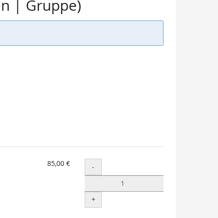
en | Gruppe)
85,00 €
Menge
-
+