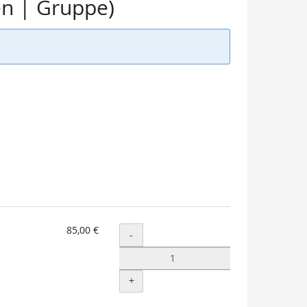
en | Gruppe)
85,00 €
Menge
-
+