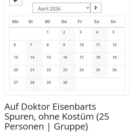
Montag
Dienstag
Mittwoch
Donnerstag
Freitag
Samstag
Sonntag
Mo
Di
Mi
Do
Fr
Sa
So
Kalender
1
2
3
4
5
Keine Veranstaltungen
Keine Veranstaltungen
Keine Veranstaltungen
Keine Veranstaltung
Keine Veran
6
7
8
9
10
11
12
Keine Veranstaltungen
Keine Veranstaltungen
Keine Veranstaltungen
Keine Veranstaltungen
Keine Veranstaltungen
Keine Veranstaltung
Keine Veran
13
14
15
16
17
18
19
Keine Veranstaltungen
Keine Veranstaltungen
Keine Veranstaltungen
Keine Veranstaltungen
Keine Veranstaltungen
Keine Veranstaltung
Keine Veran
20
21
22
23
24
25
26
Keine Veranstaltungen
Keine Veranstaltungen
Keine Veranstaltungen
Keine Veranstaltungen
Keine Veranstaltungen
Keine Veranstaltung
Keine Veran
27
28
29
30
Keine Veranstaltungen
Keine Veranstaltungen
Keine Veranstaltungen
Keine Veranstaltungen
Auf Doktor Eisenbarts
Spuren, ohne Kostüm (25
Personen | Gruppe)