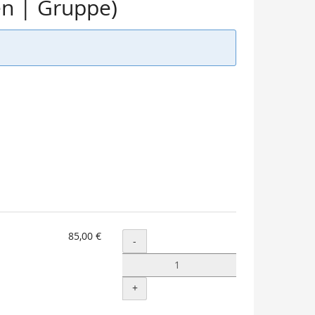
en | Gruppe)
85,00 €
Menge
-
+