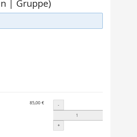
en | Gruppe)
85,00 €
Menge
-
+