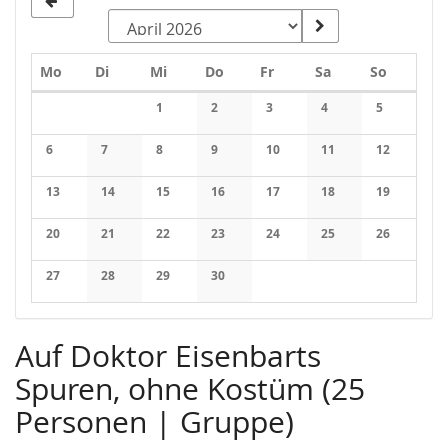
Montag
Dienstag
Mittwoch
Donnerstag
Freitag
Samstag
Sonntag
Mo
Di
Mi
Do
Fr
Sa
So
Kalender
1
2
3
4
5
Keine Veranstaltungen
Keine Veranstaltungen
Keine Veranstaltungen
Keine Veranstaltung
Keine Veran
6
7
8
9
10
11
12
Keine Veranstaltungen
Keine Veranstaltungen
Keine Veranstaltungen
Keine Veranstaltungen
Keine Veranstaltungen
Keine Veranstaltung
Keine Veran
13
14
15
16
17
18
19
Keine Veranstaltungen
Keine Veranstaltungen
Keine Veranstaltungen
Keine Veranstaltungen
Keine Veranstaltungen
Keine Veranstaltung
Keine Veran
20
21
22
23
24
25
26
Keine Veranstaltungen
Keine Veranstaltungen
Keine Veranstaltungen
Keine Veranstaltungen
Keine Veranstaltungen
Keine Veranstaltung
Keine Veran
27
28
29
30
Keine Veranstaltungen
Keine Veranstaltungen
Keine Veranstaltungen
Keine Veranstaltungen
Auf Doktor Eisenbarts
Spuren, ohne Kostüm (25
Personen | Gruppe)