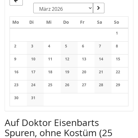
Montag
Dienstag
Mittwoch
Donnerstag
Freitag
Samstag
Sonntag
Mo
Di
Mi
Do
Fr
Sa
So
Kalender
1
Keine Veran
2
3
4
5
6
7
8
Keine Veranstaltungen
Keine Veranstaltungen
Keine Veranstaltungen
Keine Veranstaltungen
Keine Veranstaltungen
Keine Veranstaltung
Keine Veran
9
10
11
12
13
14
15
Keine Veranstaltungen
Keine Veranstaltungen
Keine Veranstaltungen
Keine Veranstaltungen
Keine Veranstaltungen
Keine Veranstaltung
Keine Veran
16
17
18
19
20
21
22
Keine Veranstaltungen
Keine Veranstaltungen
Keine Veranstaltungen
Keine Veranstaltungen
Keine Veranstaltungen
Keine Veranstaltung
Keine Veran
23
24
25
26
27
28
29
Keine Veranstaltungen
Keine Veranstaltungen
Keine Veranstaltungen
Keine Veranstaltungen
Keine Veranstaltungen
Keine Veranstaltung
Keine Veran
30
31
Keine Veranstaltungen
Keine Veranstaltungen
Auf Doktor Eisenbarts
Spuren, ohne Kostüm (25