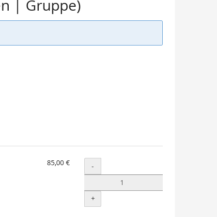
en | Gruppe)
85,00 €
Menge
-
+