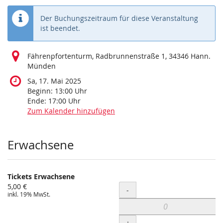
Der Buchungszeitraum für diese Veranstaltung
ist beendet.
Fährenpfortenturm, Radbrunnenstraße 1, 34346 Hann.
Münden
Sa, 17. Mai 2025
Beginn:
13:00
Uhr
Ende:
17:00
Uhr
Zum Kalender hinzufügen
Produkte
Erwachsene
Tickets Erwachsene
5,00 €
Menge
-
inkl. 19% MwSt.