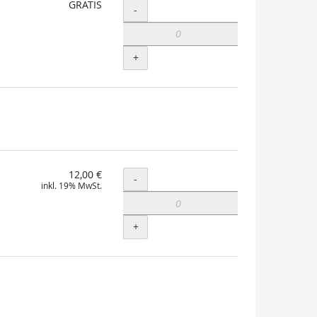
GRATIS
Menge
-
+
12,00 €
Menge
-
inkl. 19% MwSt.
+