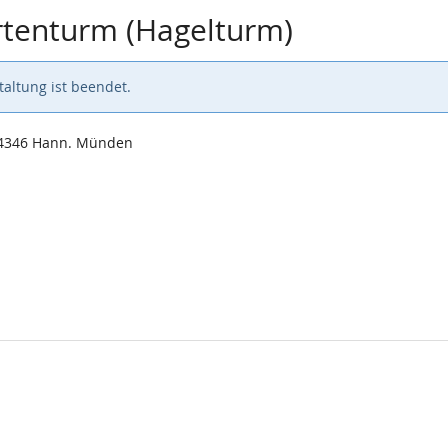
rtenturm (Hagelturm)
altung ist beendet.
34346 Hann. Münden