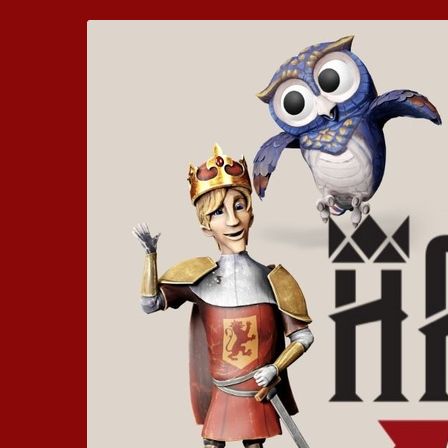
Zum
Hickhack
Haupt-
Inhalt
um
springen
die
Harzburg
-
Euer
bewegtes
Kinoerlebnis