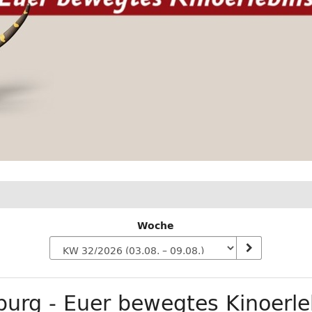
Woche
n
urg - Euer bewegtes Kinoerle