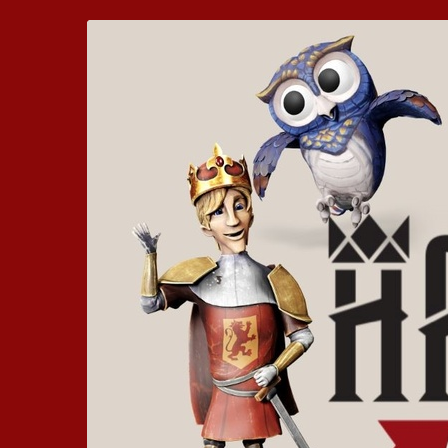
Zum
Hickhack
Haupt-
Inhalt
um
springen
die
Harzburg
-
Euer
bewegtes
Kinoerlebnis