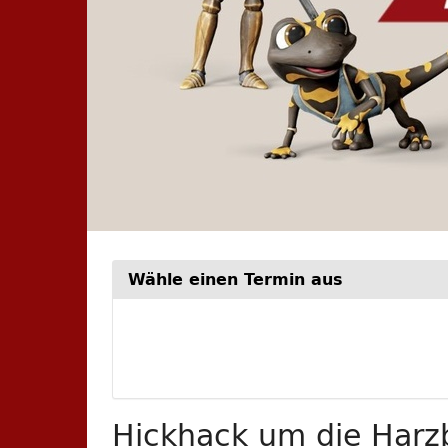
Wähle einen Termin aus
Woche
zur
Anzeige
auswähle
Hickhack um die Harzb