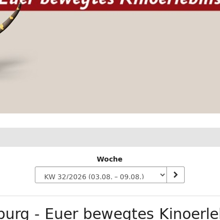
Woche
n
urg - Euer bewegtes Kinoerle