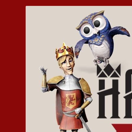
Zum
Hickhack
Haupt-
Inhalt
um
springen
die
Harzburg
-
Euer
bewegtes
Kinoerlebnis