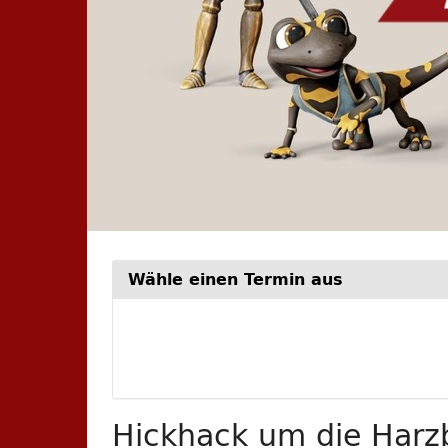
Wähle einen Termin aus
Woche
zur
Anzeige
auswähle
Hickhack um die Harzb