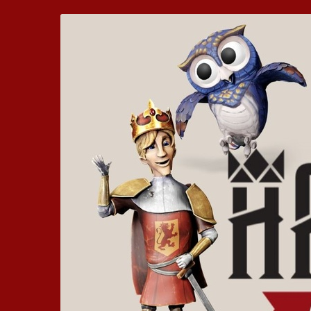
Zum
Hickhack
Haupt-
Inhalt
um
springen
die
Harzburg
-
Euer
bewegtes
Kinoerlebnis