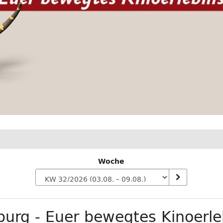
Woche
n
urg - Euer bewegtes Kinoerle