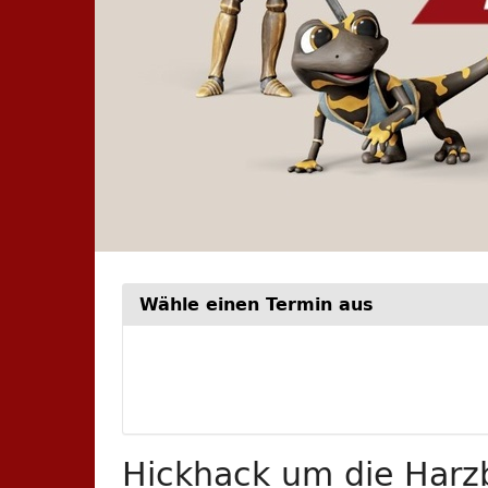
Wähle einen Termin aus
Woche
zur
Anzeige
auswähle
Hickhack um die Harzb