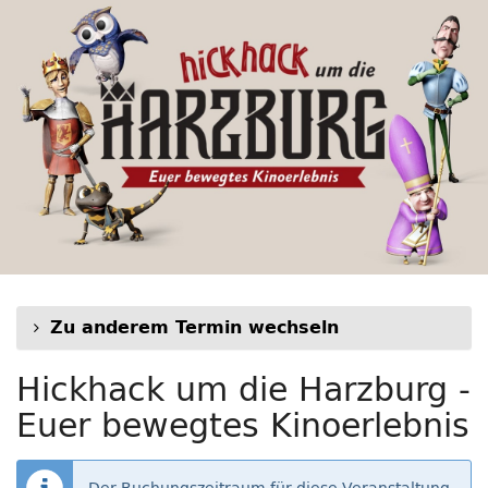
Hickhack
Zum
Haupt-
um
Inhalt
springen
die
Harzburg
-
Euer
bewegtes
Kinoerlebnis
Zu anderem Termin wechseln
Hickhack um die Harzburg -
Euer bewegtes Kinoerlebnis