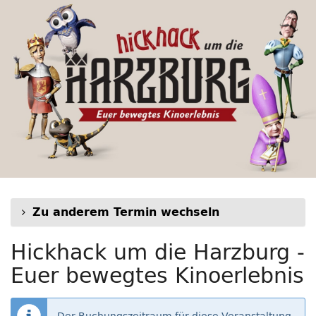
Hickhack
Zum
Haupt-
um
Inhalt
springen
die
Harzburg
-
Euer
bewegtes
Kinoerlebnis
Zu anderem Termin wechseln
Hickhack um die Harzburg -
Euer bewegtes Kinoerlebnis