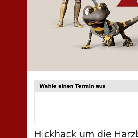
Wähle einen Termin aus
Woche
zur
Anzeige
auswähle
Hickhack um die Harzb