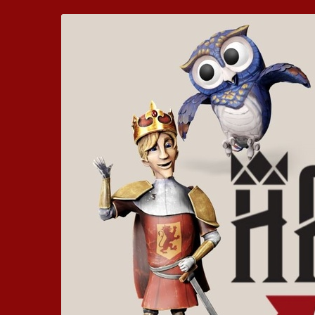
Zum
Hickhack
Haupt-
Inhalt
um
springen
die
Harzburg
-
Euer
bewegtes
Kinoerlebnis