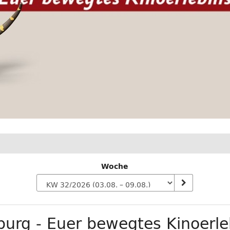
Woche
n
urg - Euer bewegtes Kinoerle