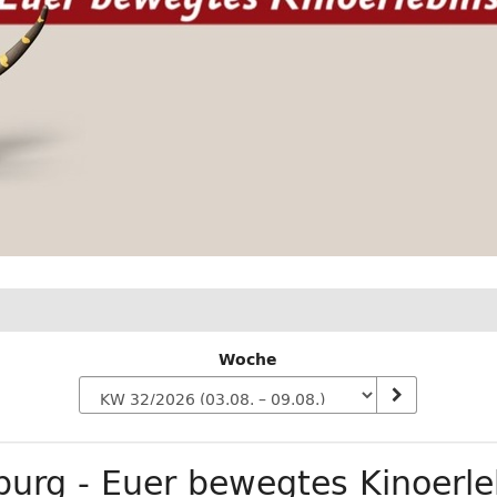
Woche
n
urg - Euer bewegtes Kinoerle