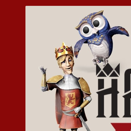
Zum
Hickhack
Haupt-
Inhalt
um
springen
die
Harzburg
-
Euer
bewegtes
Kinoerlebnis