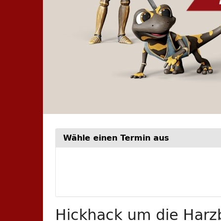
Wähle einen Termin aus
Woche
zur
Anzeige
auswähle
Hickhack um die Harzb