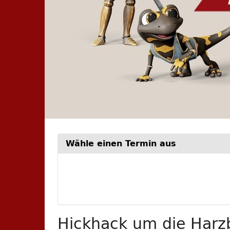
Wähle einen Termin aus
Woche
zur
Anzeige
auswähle
Hickhack um die Harzb