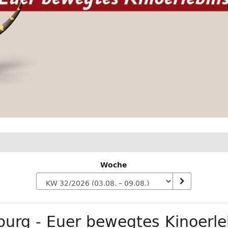
Woche
n
urg - Euer bewegtes Kinoerle