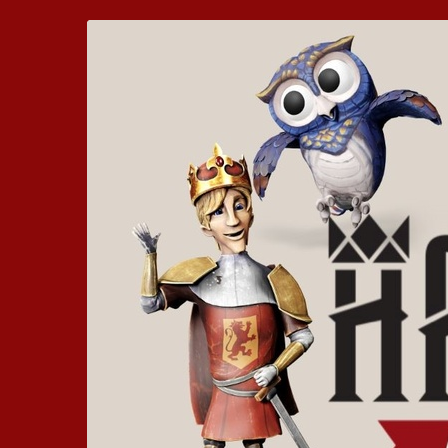
Zum
Hickhack
Haupt-
Inhalt
um
springen
die
Harzburg
-
Euer
bewegtes
Kinoerlebnis