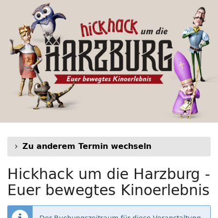
Hickhack
Zum
Haupt-
um
Inhalt
springen
die
Harzburg
-
Euer
bewegtes
Kinoerlebnis
Zu anderem Termin wechseln
Hickhack um die Harzburg -
Euer bewegtes Kinoerlebnis