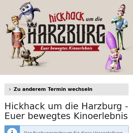
Hickhack
Zum
Haupt-
um
Inhalt
springen
die
Harzburg
-
Euer
bewegtes
Kinoerlebnis
Zu anderem Termin wechseln
Hickhack um die Harzburg -
Euer bewegtes Kinoerlebnis