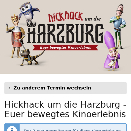
Hickhack
Zum
Haupt-
um
Inhalt
springen
die
Harzburg
-
Euer
bewegtes
Kinoerlebnis
Zu anderem Termin wechseln
Hickhack um die Harzburg -
Euer bewegtes Kinoerlebnis