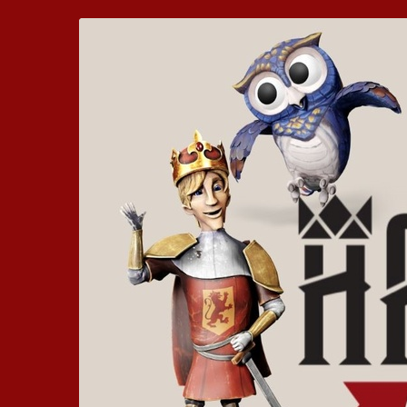
Zum
Hickhack
Haupt-
Inhalt
um
springen
die
Harzburg
-
Euer
bewegtes
Kinoerlebnis