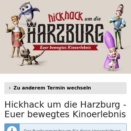
Hickhack
Zum
Haupt-
um
Inhalt
springen
die
Harzburg
-
Euer
bewegtes
Kinoerlebnis
Zu anderem Termin wechseln
Hickhack um die Harzburg -
Euer bewegtes Kinoerlebnis