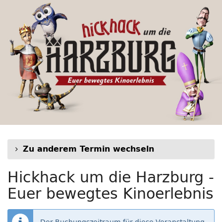
Hickhack
Zum
Haupt-
um
Inhalt
springen
die
Harzburg
-
Euer
bewegtes
Kinoerlebnis
Zu anderem Termin wechseln
Hickhack um die Harzburg -
Euer bewegtes Kinoerlebnis