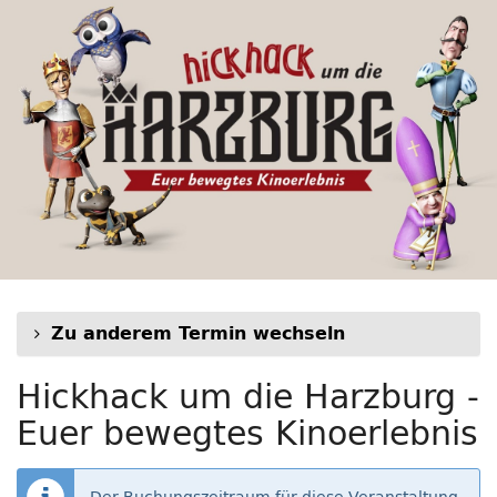
Hickhack
Zum
Haupt-
um
Inhalt
springen
die
Harzburg
-
Euer
bewegtes
Kinoerlebnis
Zu anderem Termin wechseln
Hickhack um die Harzburg -
Euer bewegtes Kinoerlebnis