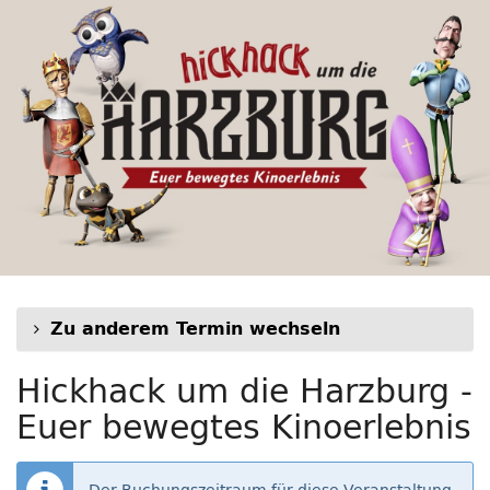
Hickhack
Zum
Haupt-
um
Inhalt
springen
die
Harzburg
-
Euer
bewegtes
Kinoerlebnis
Zu anderem Termin wechseln
Hickhack um die Harzburg -
Euer bewegtes Kinoerlebnis