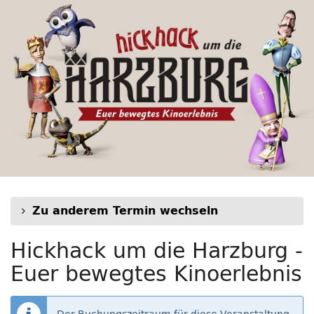
Hickhack
Zum
Haupt-
um
Inhalt
springen
die
Harzburg
-
Euer
bewegtes
Kinoerlebnis
Zu anderem Termin wechseln
Hickhack um die Harzburg -
Euer bewegtes Kinoerlebnis