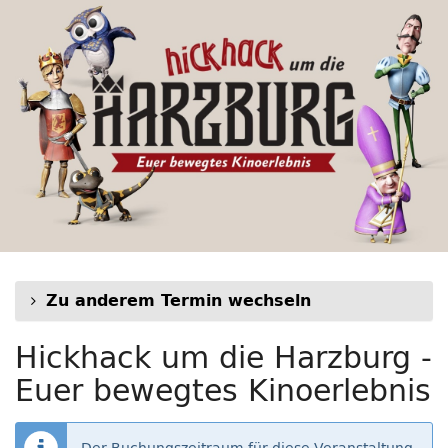
Hickhack
Zum
Haupt-
um
Inhalt
springen
die
Harzburg
-
Euer
bewegtes
Kinoerlebnis
Zu anderem Termin wechseln
Hickhack um die Harzburg -
Euer bewegtes Kinoerlebnis