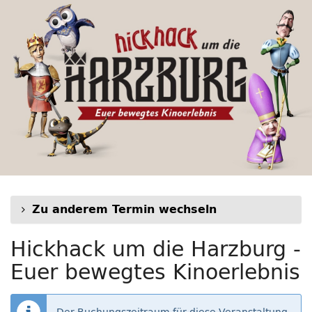
Hickhack
Zum
Haupt-
um
Inhalt
springen
die
Harzburg
-
Euer
bewegtes
Kinoerlebnis
Zu anderem Termin wechseln
Hickhack um die Harzburg -
Euer bewegtes Kinoerlebnis