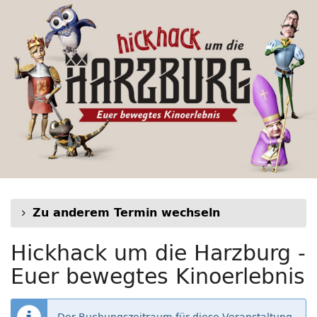
Hickhack
Zum
Haupt-
um
Inhalt
springen
die
Harzburg
-
Euer
bewegtes
Kinoerlebnis
Zu anderem Termin wechseln
Hickhack um die Harzburg -
Euer bewegtes Kinoerlebnis