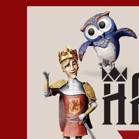
Zum
Hickhack
Haupt-
Inhalt
um
springen
die
Harzburg
-
Euer
bewegtes
Kinoerlebnis