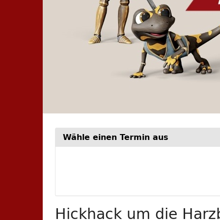
Wähle einen Termin aus
Woche
zur
Anzeige
auswähle
Hickhack um die Harzb