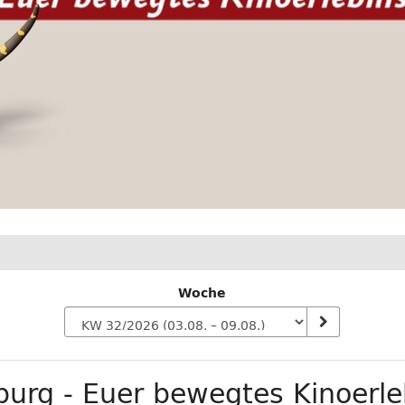
Woche
n
urg - Euer bewegtes Kinoerle