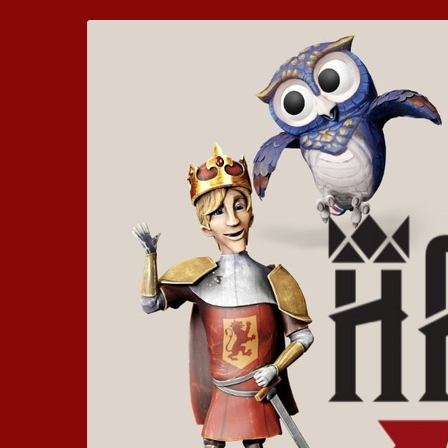
Zum
Hickhack
Haupt-
Inhalt
um
springen
die
Harzburg
-
Euer
bewegtes
Kinoerlebnis