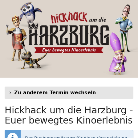
Hickhack
Zum
Haupt-
um
Inhalt
springen
die
Harzburg
-
Euer
bewegtes
Kinoerlebnis
Zu anderem Termin wechseln
Hickhack um die Harzburg -
Euer bewegtes Kinoerlebnis