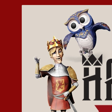
Zum
Hickhack
Haupt-
Inhalt
um
springen
die
Harzburg
-
Euer
bewegtes
Kinoerlebnis