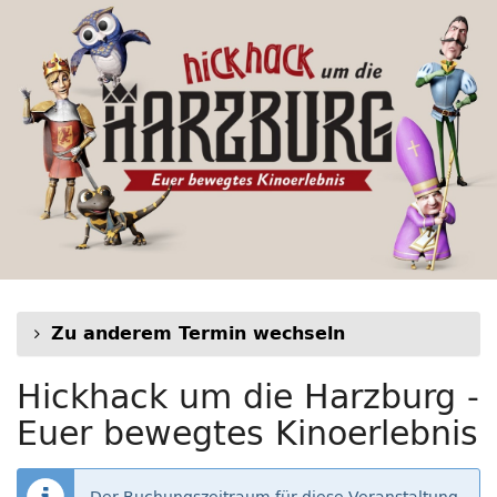
Hickhack
Zum
Haupt-
um
Inhalt
springen
die
Harzburg
-
Euer
bewegtes
Kinoerlebnis
Zu anderem Termin wechseln
Hickhack um die Harzburg -
Euer bewegtes Kinoerlebnis