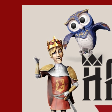
Zum
Hickhack
Haupt-
Inhalt
um
springen
die
Harzburg
-
Euer
bewegtes
Kinoerlebnis